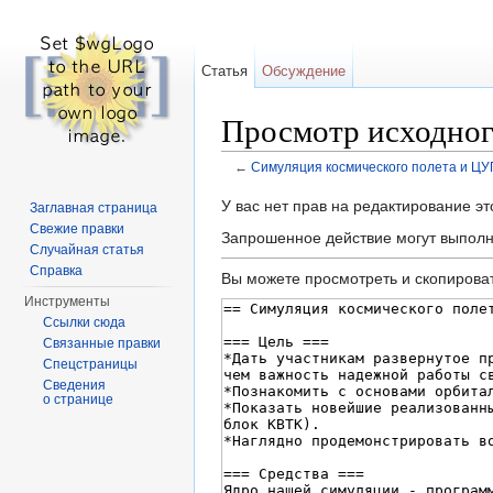
Статья
Обсуждение
Просмотр исходног
←
Симуляция космического полета и ЦУ
Перейти к:
навигация
,
поиск
У вас нет прав на редактирование э
Заглавная страница
Свежие правки
Запрошенное действие могут выполня
Случайная статья
Справка
Вы можете просмотреть и скопироват
Инструменты
Ссылки сюда
Связанные правки
Спецстраницы
Сведения
о странице